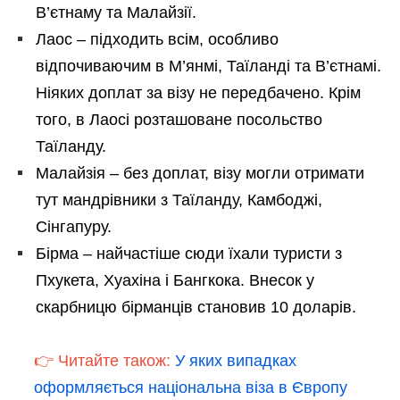
В’єтнаму та Малайзії.
Лаос – підходить всім, особливо
відпочиваючим в М’янмі, Таїланді та В’єтнамі.
Ніяких доплат за візу не передбачено. Крім
того, в Лаосі розташоване посольство
Таїланду.
Малайзія – без доплат, візу могли отримати
тут мандрівники з Таїланду, Камбоджі,
Сінгапуру.
Бірма – найчастіше сюди їхали туристи з
Пхукета, Хуахіна і Бангкока. Внесок у
скарбницю бірманців становив 10 доларів.
👉 Читайте також:
У яких випадках
оформляється національна віза в Європу