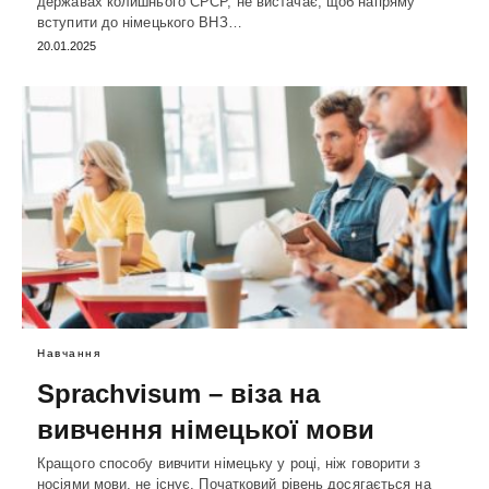
державах колишнього СРСР, не вистачає, щоб напряму
вступити до німецького ВНЗ…
20.01.2025
Навчання
Sprachvisum – віза на
вивчення німецької мови
Кращого способу вивчити німецьку у році, ніж говорити з
носіями мови, не існує. Початковий рівень досягається на