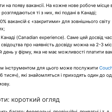
и на появу вакансії. На кожне нове робоче місце 
розглядаються ті з них, які подані в Канаді;
0% вакансій є «закритими» для зовнішнього світу 
их;
Канаді (Canadian experience). Саме цей досвід 
свідоцтва про наявність досвіду можна на 2-3 мі
 день у фірму, яка не має можливості платити ва
ним інструментом для цього може послужити
Couch
д 6 тисяч), які знайомляться і приходять один до
мову.
ти: короткий огляд
ь багато: федеральні, провінційні, приватні і т. д.