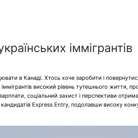
українських іммігрантів
ювати в Канаді. Хтось хоче заробити і повернути
ммігрантів високий рівень тутешнього життя, проц
і зарплати, соціальний захист і перспективи отри
 кандидатів Express Entry, подолавши високу кон