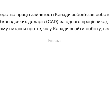
терство праці і зайнятості Канади зобов’язав робо
канадських доларів (CAD) за одного працівника), 
му питання про те, як у Канади знайти роботу, в
Реклама