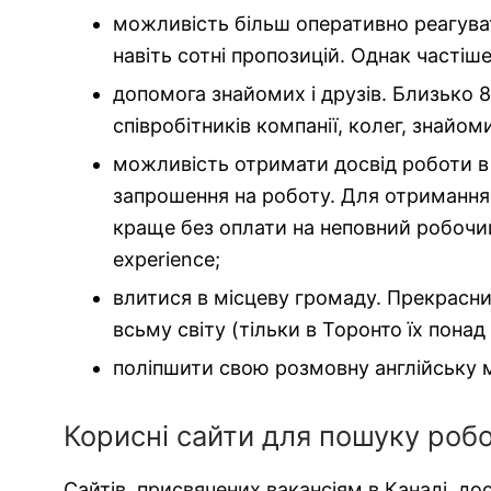
можливість більш оперативно реагуват
навіть сотні пропозицій. Однак частіше 
допомога знайомих і друзів. Близько 8
співробітників компанії, колег, знайом
можливість отримати досвід роботи в 
запрошення на роботу. Для отримання 
краще без оплати на неповний робочий
experience;
влитися в місцеву громаду. Прекрас
всьму світу (тільки в Торонто їх пона
поліпшити свою розмовну англійську 
Корисні сайти для пошуку робо
Сайтів, присвячених вакансіям в Канаді, досит