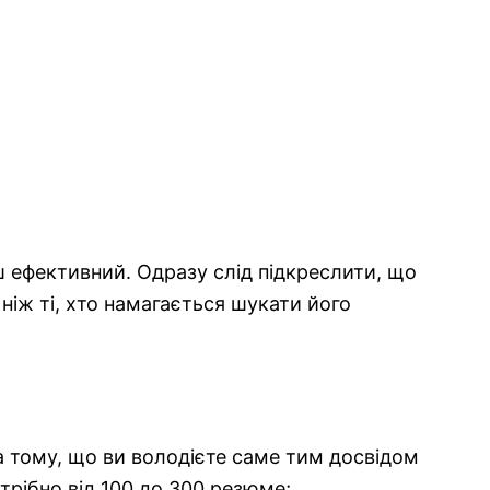
ш ефективний. Одразу слід підкреслити, що
 ніж ті, хто намагається шукати його
а тому, що ви володієте саме тим досвідом
отрібно від 100 до 300 резюме;