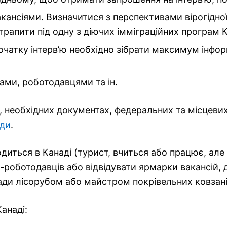
ансіями. Визначитися з перспективами вірогідної 
отрапити під одну з діючих імміграційних програм
початку інтерв’ю необхідно зібрати максимум інфор
ами, роботодавцями та ін.
 необхідних документах, федеральних та місцевих 
ади
.
диться в Канаді (турист, вчиться або працює, але
-роботодавців або відвідувати ярмарки вакансій,
нади лісорубом або майстром покрівельних ковзані
анаді: