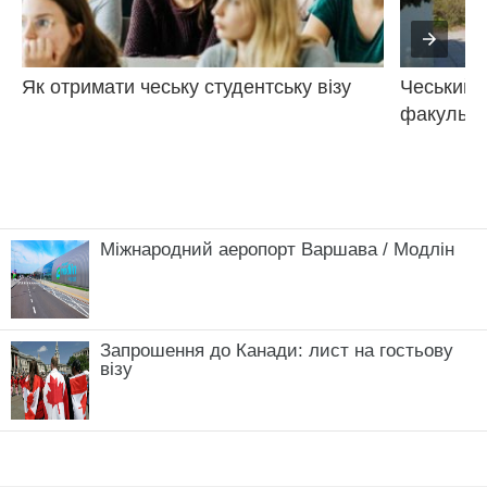
Як отримати чеську студентську візу
Чеський а
факультет
Міжнародний аеропорт Варшава / Модлін
Запрошення до Канади: лист на гостьову
візу