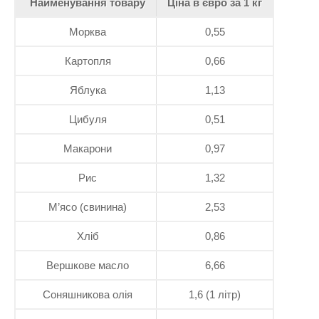
Найменування товару
Ціна в євро за 1 кг
Морква
0,55
Картопля
0,66
Яблука
1,13
Цибуля
0,51
Макарони
0,97
Рис
1,32
М’ясо (свинина)
2,53
Хліб
0,86
Вершкове масло
6,66
Соняшникова олія
1,6 (1 літр)