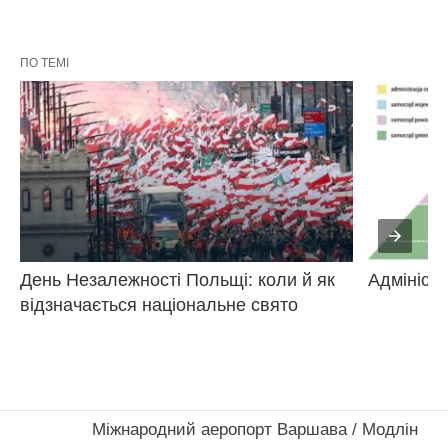
ПО ТЕМІ
День Незалежності Польщі: коли й як 
Адмініст
відзначається національне свято
Міжнародний аеропорт Варшава / Модлін