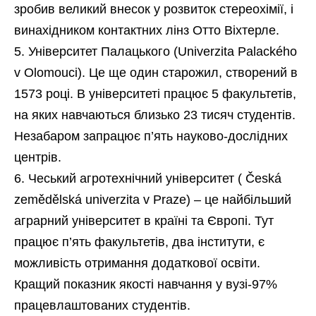
зробив великий внесок у розвиток стереохімії, і
винахідником контактних лінз Отто Віхтерле.
Університет Палацького (Univerzita Palackého
v Olomouci). Це ще один старожил, створений в
1573 році. В університеті працює 5 факультетів,
на яких навчаються близько 23 тисяч студентів.
Незабаром запрацює п’ять науково-дослідних
центрів.
Чеський агротехнічний університет ( Česká
zemědělská univerzita v Praze) – це найбільший
аграрний університет в країні та Європі. Тут
працює п’ять факультетів, два інститути, є
можливість отримання додаткової освіти.
Кращий показник якості навчання у вузі-97%
працевлаштованих студентів.