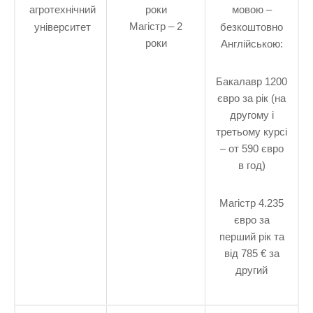
агротехнічний
роки
мовою –
Магістр – 2
університет
безкоштовно
роки
Англійською:
Бакалавр 1200
євро за рік (на
другому і
третьому курсі
– от 590 євро
в год)
Магістр 4.235
євро за
перший рік та
від 785 € за
другий