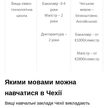
Вища хіміко-
Бакалавр -3-4
Чеською
технологічна
роки
мовою –
Магістр – 2
школа
безкоштовно.
роки
Англійською:
Докторантура –
Бакалавр – от
2 роки
€1000/семестр
Магістр – от
€2800/семестр
Якими мовами можна
навчатися в Чехії
Вищі навчальні заклади Чехії викладають