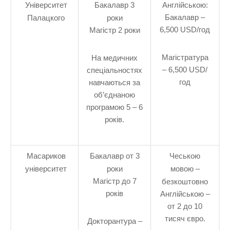
Університет
Бакалавр 3
Англійською:
Бакалавр –
Палацкого
роки
6,500 USD/год
Магістр 2 роки
Магістратура
На медичних
– 6,500 USD/
спеціальностях
год
навчаються за
об’єднаною
програмою 5 – 6
років.
Масариков
Бакалавр от 3
Чеською
університет
роки
мовою –
Магістр до 7
безкоштовно
років
Англійською –
от 2 до 10
тисяч євро.
Докторантура –