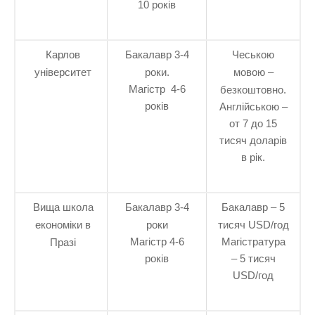
10 років
Карлов
Бакалавр 3-4
Чеською
університет
роки.
мовою –
Магістр 4-6
безкоштовно.
років
Англійською –
от 7 до 15
тисяч доларів
в рік.
Вища школа
Бакалавр 3-4
Бакалавр – 5
економіки в
роки
тисяч USD/год
Магістр 4-6
Магістратура
Празі
років
– 5 тисяч
USD/год