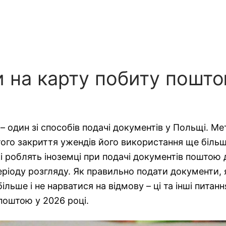
и на карту побиту пошт
 один зі способів подачі документів у Польщі. Ме
того закриття ужендів його використання ще біль
роблять іноземці при подачі документів поштою ду
еріоду розгляду. Як правильно подати документи, 
льше і не нарватися на відмову – ці та інші питанн
поштою у 2026 році.