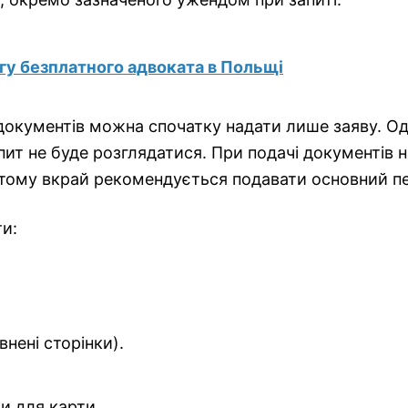
гу безплатного адвоката в Польщі
документів можна спочатку надати лише заяву. Од
пит не буде розглядатися. При подачі документів
ому вкрай рекомендується подавати основний пере
и:
нені сторінки).
и для карти.