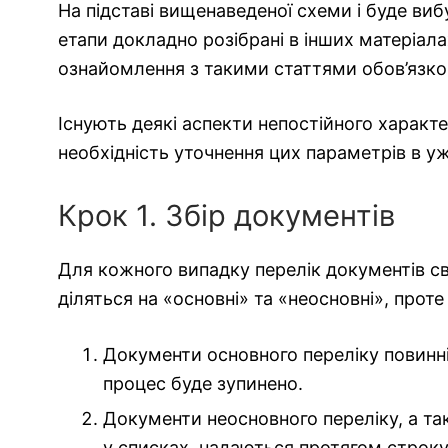
На підставі вищенаведеної схеми і буде виб
етапи докладно розібрані в інших матеріалах
ознайомлення з такими статтями обов’язко
Існують деякі аспекти непостійного характ
необхідність уточнення цих параметрів в уж
Крок 1. Збір документів
Для кожного випадку перелік документів сві
діляться на «основні» та «неосновні», прот
Документи основного переліку повинні п
процес буде зупинено.
Документи неосновного переліку, а так
у списках, надаються протягом строку