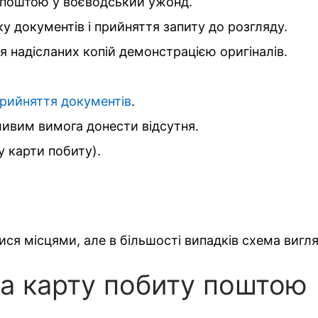
у поштою у воєводський ужонд.
 документів і прийняття запиту до розгляду.
я надісланих копій демонстрацією оригіналів.
прийняття документів
.
ливим вимога донести відсутня.
у карти побиту).
ися місцями, але в більшості випадків схема вигл
на карту побиту поштою