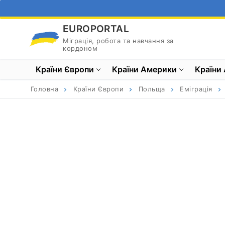
Перейти
до
EUROPORTAL
вмісту
Міграція, робота та навчання за
кордоном
Країни Європи
Країни Америки
Країни 
Головна
Країни Європи
Польща
Еміграція